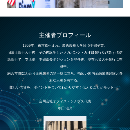
主催者プロフィール
1959年、東京都生まれ。慶應義塾大学経済学部卒業。
旧富士銀行入行後、その後誕生したメガバンク・みずほ銀行及びみずほ信
託銀行で、支店長、本部部長ポジションを歴任後、現在も某大手銀行に在
籍中。
約37年間にわたり金融業界の第一線に立ち、幅広い国内金融業務経験と多
彩な人脈を有する。
難しい内容を、ポイントをついてわかりやすく伝えることがモットー。
合同会社オフィス・シナプス代表
草田 浩介