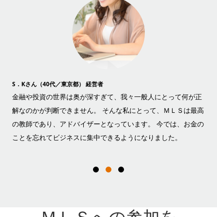
Y．Kさん（20代／大阪市） 会社員
加
が正
経済オンチの私にとって、投資のハードルはとても高く、銀行
株
は最高
の窓口担当者の言いなりになるしかありませんでした。ＭＬＳ
と
お金の
はこんな私でもわかり易く、将来に向けて何をすべきかを的確
ー
に教えてくれます。 ファイナンシャルフリー目指して頑張りま
ん
す！
い